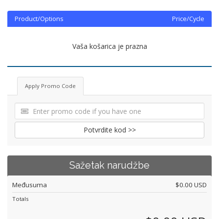
Product/Options
Price/Cycle
Vaša košarica je prazna
Apply Promo Code
Potvrdite kod >>
Sažetak narudžbe
Međusuma
$0.00 USD
Totals