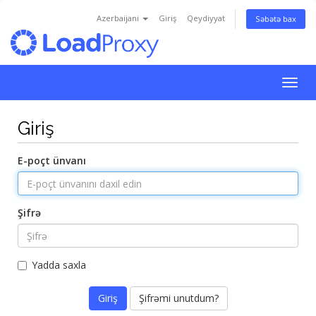
Azerbaijani
Giriş
Qeydiyyat
Səbətə bax
Naviq
keçid
Giriş
E-poçt ünvanı
Şifrə
Yadda saxla
Şifrəmi unutdum?