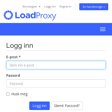
Norwegian
Logg inn
Registrer
Se handlevogn »
Bytt
navig
Logg inn
E-post *
Passord
Husk meg
Glemt Passord?