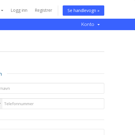
n
Logg inn
Registrer
Se handlevogn »
Konto
n