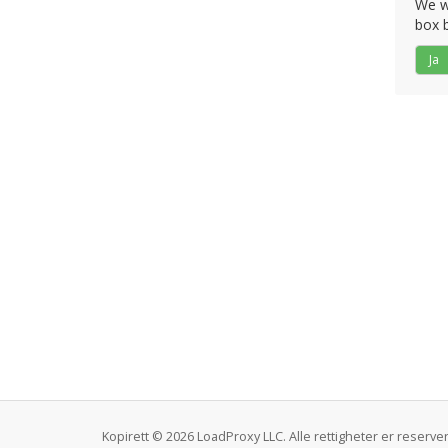
We wo
box b
Ja
Kopirett © 2026 LoadProxy LLC. Alle rettigheter er reserver